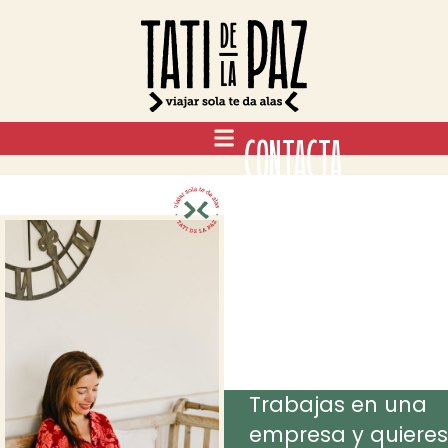
CONTACTA
CONMIGO
Puedo ayudarte
si te encuentras
en algunas de
estas
situaciones:
Trabajas en una
empresa y quieres