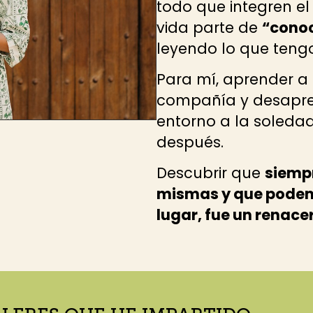
todo que integren e
vida parte de
“cono
leyendo lo que teng
Para mí, aprender 
compañía y desapre
entorno a la soledad
después.
Descubrir que
siemp
mismas y que podemo
lugar, fue un renacer