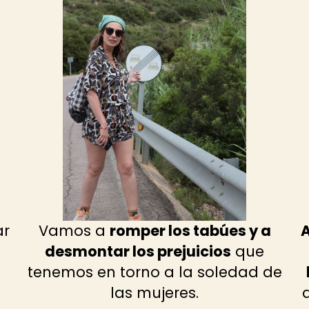
ar
Vamos a
romper los tabúes y a
A
desmontar los prejuicios
que
tenemos en torno a la soledad de
las mujeres.