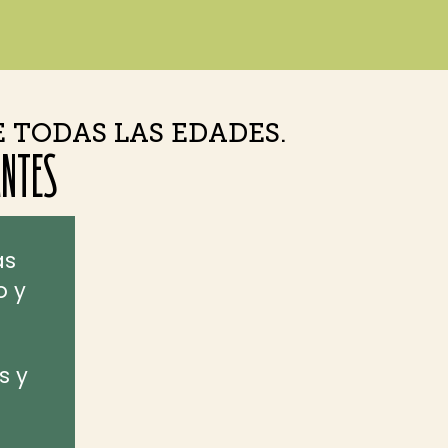
E TODAS LAS EDADES.
ANTES
as
o y
s y