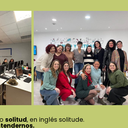
no
solitud
, en inglés solitude.
ntendernos.