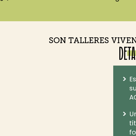
SON TALLERES VIVEN
DETA
Es
s
A
Un
tí
fo