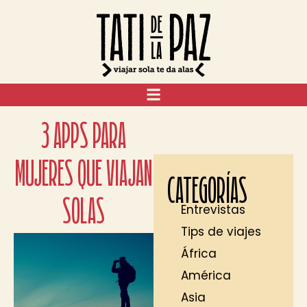
3 APPS PARA
MUJERES QUE VIAJAN
CATEGORÍAS
SOLAS
Entrevistas
Tips de viajes
África
América
Asia