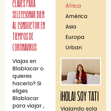
claves para
África
seleccionar bien
América
al conductor en
Asia
tiempos de
Europa
Coronavirus
Urban
Viajas en
Blablacar o
quieres
hacerlo? Si
eliges
¡HOLA! SOY TATI
Blablacar
para viajar ,
Viajando sola