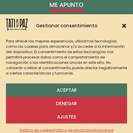
ME APUNTO
Gestionar consentimiento
Para ofrecer las mejores experiencias, utilizamos tecnologías
como las cookies para almacenar y/o acceder a la información
del dispositivo. El consentimiento de estas tecnologías nos
permitirá procesar datos como el comportamiento de
navegación o las identificaciones únicas en este sitio. No
consentir o retirar el consentimiento, puede afectar negativamente
a ciertas características y funciones.
ACEPTAR
AVISO LEGAL
COOKIES
PRIVACIDAD
ACCESIBILIDAD
DENEGAR
© 2023 Tati de la Paz. Web diseñada con ♥ por
Masper Comunicación Digital
1
AJUSTES
Política de cookies
Política de privacidad
Aviso legal