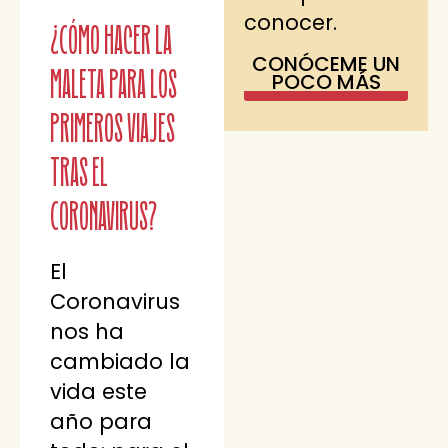
conocer.
¿Cómo hacer la
CONÓCEME UN
maleta para los
POCO MÁS
primeros viajes
tras el
Coronavirus?
El
Coronavirus
nos ha
cambiado la
vida este
año para