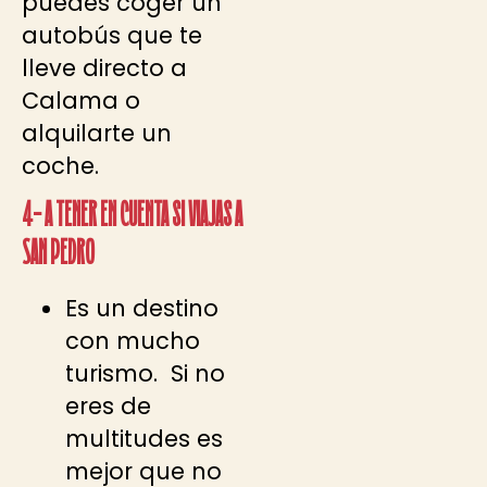
puedes coger un
autobús que te
lleve directo a
Calama o
alquilarte un
coche.
4- A tener en cuenta si viajas a
San Pedro
Es un destino
con mucho
turismo. Si no
eres de
multitudes es
mejor que no