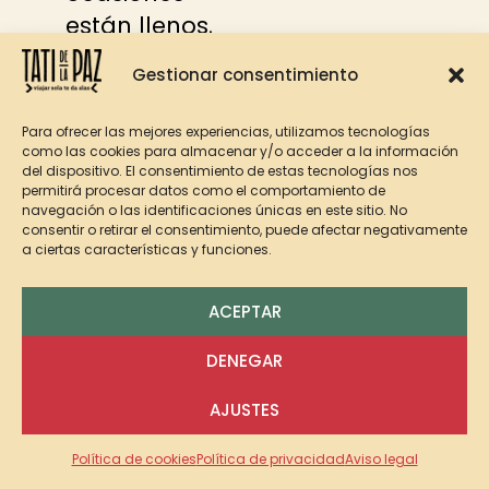
están llenos.
A pesar de
Gestionar consentimiento
todos estos
inconvenientes,
Para ofrecer las mejores experiencias, utilizamos tecnologías
es un lugar
como las cookies para almacenar y/o acceder a la información
del dispositivo. El consentimiento de estas tecnologías nos
mágico, que
permitirá procesar datos como el comportamiento de
navegación o las identificaciones únicas en este sitio. No
debes conocer
consentir o retirar el consentimiento, puede afectar negativamente
si eres chica
a ciertas características y funciones.
de paisajes y si
ACEPTAR
te gusta hacer
fotos. Aparte
DENEGAR
de ser bonita,
1
AJUSTES
es una zona
muy
Política de cookies
Política de privacidad
Aviso legal
fotogénica.