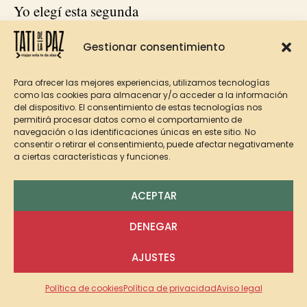
Yo elegí esta segunda
opción y la recomiendo
Gestionar consentimiento
si tu intención es
conocer San Pedro de
Para ofrecer las mejores experiencias, utilizamos tecnologías
Atacama.
como las cookies para almacenar y/o acceder a la información
del dispositivo. El consentimiento de estas tecnologías nos
permitirá procesar datos como el comportamiento de
navegación o las identificaciones únicas en este sitio. No
consentir o retirar el consentimiento, puede afectar negativamente
6
-¿Qu
é ver
a ciertas características y funciones.
durante el
ACEPTAR
recorrido?
DENEGAR
1
AJUSTES
Si vas con el circuito
Política de cookies
Política de privacidad
Aviso legal
cerrado que es lo más